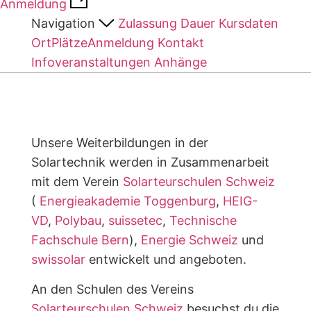
Anmeldung
Navigation
Zulassung
Dauer
Kursdaten​
Ort​
Plätze​
Anmeldung
Kontakt
Infoveranstaltungen
Anhänge
Unsere Weiterbildungen in der
Solartechnik werden in Zusammenarbeit
mit dem Verein
Solarteurschulen Schweiz
(
Energieakademie Toggenburg
,
HEIG-
VD
,
Polybau
,
suissetec
,
Technische
Fachschule Bern
),
Energie Schweiz
und
swissolar
entwickelt und angeboten.
An den Schulen des Vereins
Solarteurschulen Schweiz
besuchst du die